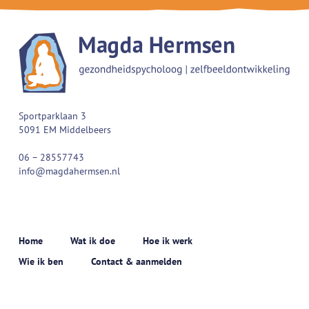
Sportparklaan 3
5091 EM Middelbeers
06 – 28557743
info@magdahermsen.nl
Home
Wat ik doe
Hoe ik werk
Wie ik ben
Contact & aanmelden