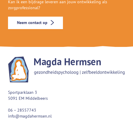
Kan ik een bijdrage leveren aan jouw ontwikkeling als
zorgprofessional?
Neem contact op
Sportparklaan 3
5091 EM Middelbeers
06 – 28557743
info@magdahermsen.nl